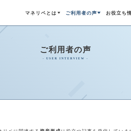
マネリペとは
ご利用者の声
お役立ち
#
#
サービス
福利厚生
#
小売
#
メーカー
マネリペ情報
ご利用者の声
の不安を解消するサービスで
集めました。実際に導入してい
金作りや家計のやりくり、節約
従業員の金融リテラシー向上
可処分所得UPなど包括的なアド
まり、経済的な安心が得られたの
金の管理が適切にできると「経
専門家による包括的なアドバイ
貢献します。
認ください。
生産性向上に貢献します。
記事一覧