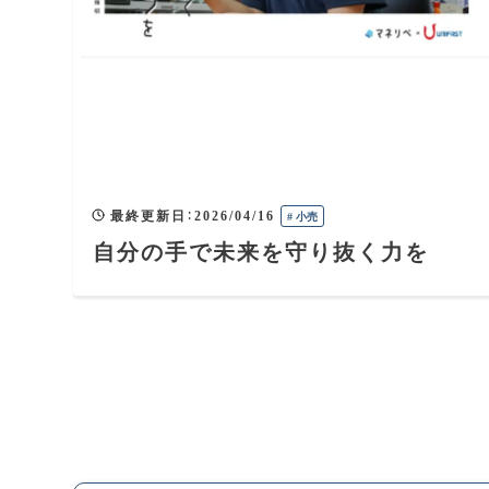
最終更新日
：
2026/04/16
#
小売
自分の手で未来を守り抜く力を