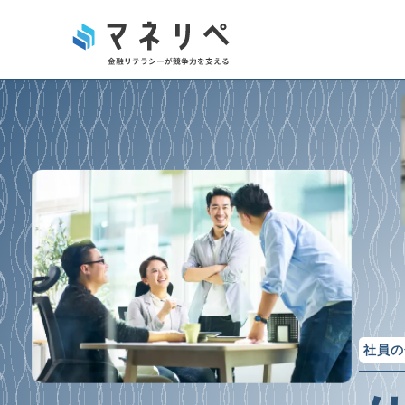
サービス内容
ご利用者の声
お役立ち情報
マネリペは、従業員の金融リテラシー向上を支援し、お金
マネリペを導入していただいた企業の『リアルな声』を
金融リテラシーが身に付くとライフプランに合わせた資
す。不動産、保険、有価証券の専門家が、税負担の軽減や
ただいた現場のお話を通じて、どのように金融知識が深
などのお金の管理を合理的にできるようになります。 お
バイスを提供し、従業員の経済的安定と企業の活性化に
かをご紹介します。ぜひマネリペが提供する価値をご確
済的に自立する」ことにつながります。
マネリペとは
記事一覧
記事一覧
社員の