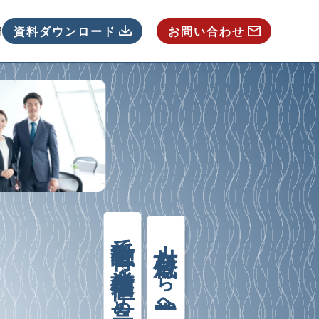
情報
資料ダウンロード
お問い合わせ
を支援し、経済的安定を促進する福利厚生サービスです。
スで、従業員のモチベーションと定着率向上、企業全体の
金融教育
人材育成
で
から
企業価値
を
人的資産形成
高
める。
へ