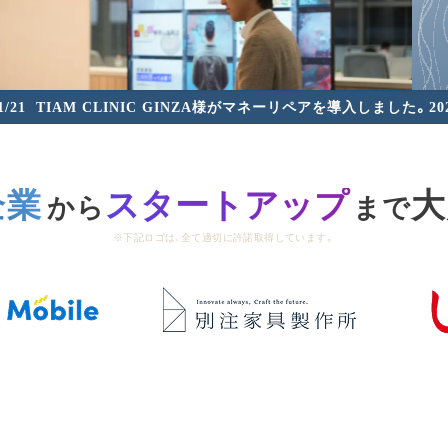
1/21
TIAM CLINIC GINZA様がマネーリペアを導入しました。
20
企業
スタートアップ
大
から
まで
※下記ロゴは、全て適切に許諾取得しています。