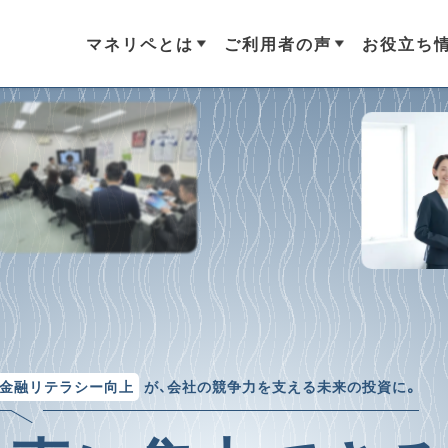
マネリペとは
ご利用者の声
お役立ち
#
#
サービス
福利厚生
#
小売
#
メーカー
マネリペ情報
の不安を解消するサービスで
集めました。実際に導入してい
金作りや家計のやりくり、節約
従業員の金融リテラシー向上
可処分所得UPなど包括的なアド
まり、経済的な安心が得られたの
金の管理が適切にできると「経
専門家による包括的なアドバイ
貢献します。
認ください。
生産性向上に貢献します。
記事一覧
金融リテラシー向上
が、
会社の競争力を支える未来の投資に。