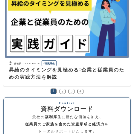
#
福利厚生
投稿日
：
2025/09/19
昇給のタイミングを見極める：企業と従業員のた
めの実践方法を解説
1
2
3
4
資料ダウンロード
貴社の
福利厚生
に新たな価値を加え、
従業員のご家族を含めた資産形成と経済力
を
トータルサポートいたします。