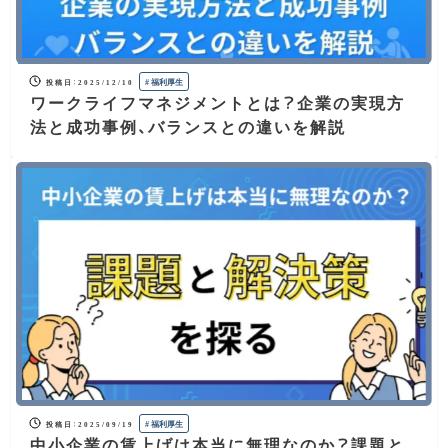
#
福利厚生
投稿日
：
2025/12/10
ワークライフマネジメントとは？企業の実現方
法と成功事例、バランスとの違いを解説
#
福利厚生
投稿日
：
2025/09/19
中小企業の賃上げは本当に無理なのか？課題と