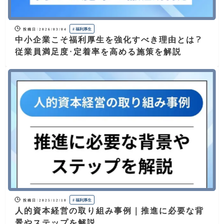
#
福利厚生
投稿日
：
2026/03/04
中小企業こそ福利厚生を強化すべき理由とは？
従業員満足度・定着率を高める施策を解説
#
福利厚生
投稿日
：
2025/12/10
人的資本経営の取り組み事例｜推進に必要な背
景やステップを解説