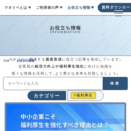
資料ダウンロー
マネリペとは
ご利用者の声
お役立ち情報
MENU
サービス内容
ご利用者の声
お役立ち情報
お役立ち情報
マネリペは、従業員の金融リテラシー
マネリペを導入していただいた企業の
金融リテラシーが身に付くとライフプ
向上を支援し、お金の不安を解消する
『リアルな声』を集めました。実際に導
ランに合わせた資金作りや家計のやり
サービスです。不動産、保険、有価証券
入していただいた現場のお話を通じ
くり、節約などのお金の管理を合理的
マネリペに関連する
資産形成
に役立つ記事を発信しています。
TOP
お役立ち情報
の専門家が、税負担の軽減や可処分所
て、どのように金融知識が深まり、経済
にできるようになります。 お金の管理
従業員の
経済力向上や福利厚生強化
に向けた知識を
得UPなど包括的なアドバイスを提供
的な安心が得られたのかをご紹介しま
が適切にできると「経済的に自立す
様々な情報を活用して、より豊かな未来を目指しましょう。
し、従業員の経済的安定と企業の活性
す。ぜひマネリペが提供する価値をご
る」ことにつながります。
検索
化に貢献します。
確認ください。
記事一覧
#
福利厚生
カテゴリー
マネリペとは
記事一覧
#
福利厚生
#
サービス
#
小売
#
メーカー
マネリペ情報
従業員の金融リテラシー向上を支援
し、経済的安定を促進する福利厚生サ
ービスです。専門家による包括的なア