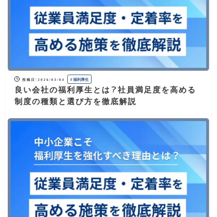
ドバイスで、従業員のモチベーション
と定着率向上、企業全体の生産性向上
に貢献します。
記事一覧
#
福利厚生
投稿日
：
2026/03/04
良い会社の福利厚生とは？社員満足度を高める
制度の種類と選び方を徹底解説