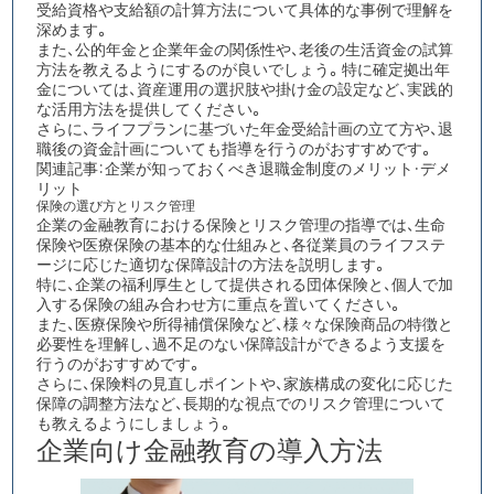
受給資格や支給額の計算方法について具体的な事例で理解を
深めます。
また、公的年金と企業年金の関係性や、老後の生活資金の試算
方法を教えるようにするのが良いでしょう。特に確定拠出年
金については、資産運用の選択肢や掛け金の設定など、実践的
な活用方法を提供してください。
さらに、ライフプランに基づいた年金受給計画の立て方や、退
職後の資金計画についても指導を行うのがおすすめです。
関連記事：
企業が知っておくべき退職金制度のメリット・デメ
リット​​​​​​​​​​​​​​​​
保険の選び方とリスク管理
企業の金融教育における保険とリスク管理の指導では、
生命
保険や医療保険の基本的な仕組み
と、各従業員の
ライフステ
ージに応じた適切な保障設計の方法
を説明します。
特に、企業の福利厚生として提供される団体保険と、個人で加
入する保険の組み合わせ方に重点を置いてください。
また、医療保険や所得補償保険など、様々な保険商品の特徴と
必要性を理解し、過不足のない保障設計ができるよう支援を
行うのがおすすめです。
さらに、保険料の見直しポイントや、家族構成の変化に応じた
保障の調整方法など、長期的な視点でのリスク管理について
も教えるようにしましょう。
企業向け金融教育の導入方法