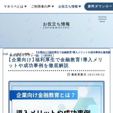
資料ダウンロー
マネリペとは
ご利用者の声
お役立ち情報
MENU
サービス内容
ご利用者の声
お役立ち情報
お役立ち情報
マネリペは、従業員の金融リテラシー
マネリペを導入していただいた企業の
金融リテラシーが身に付くとライフプ
向上を支援し、お金の不安を解消する
『リアルな声』を集めました。実際に導
ランに合わせた資金作りや家計のやり
サービスです。不動産、保険、有価証券
入していただいた現場のお話を通じ
くり、節約などのお金の管理を合理的
【企業向け】福利厚生で金融教育！導入メリットや成功事例を徹底解
の専門家が、税負担の軽減や可処分所
て、どのように金融知識が深まり、経済
にできるようになります。 お金の管理
TOP
お役立ち情報
株式会社インプレーム
説
#
福利厚生
【企業向け】福利厚生で金融教育！導入メリ
得UPなど包括的なアドバイスを提供
的な安心が得られたのかをご紹介しま
が適切にできると「経済的に自立す
ットや成功事例を徹底解説
し、従業員の経済的安定と企業の活性
す。ぜひマネリペが提供する価値をご
る」ことにつながります。
化に貢献します。
確認ください。
最終更新日
：
2025/08/22
記事一覧
#
福利厚生
マネリペとは
記事一覧
#
サービス
#
小売
#
メーカー
マネリペ情報
従業員の金融リテラシー向上を支援
し、経済的安定を促進する福利厚生サ
ービスです。専門家による包括的なア