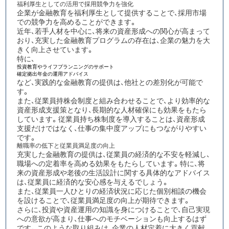
福利厚生としての活用で採用競争力を強化
企業が金融教育を福利厚生として提供することで、採用市場
での競争力を高めること
ができます。
近年、若手人材を中心に、将来の資産形成への関心が高まって
おり、充実した金融教育プログラムの存在は、企業の魅力を大
きく向上させています。
特に、
投資教育やライフプランニングのサポート
確定拠出年金の運用アドバイス
など、実践的な金融教育の提供は、他社との差別化が可能で
す。
また、従業員持株会制度と組み合わせることで、より効率的な
資産形成支援策となり、長期的な人材確保にも効果をもたら
しています。​​​​​​​​​​​​​​​​従業員持ち株制度を導入することは、資産形成
支援だけではなく、仕事の集中度アップにもつながりやすい
です。
離職率の低下と従業員満足度の向上
充実した金融教育の提供は、従業員の経済的な不安を軽減し、
職場への定着率を高める効果
をもたらしています。特に、将
来の資産形成や老後の生活設計に関する具体的なアドバイス
は、従業員に経済的な安心感を与えるでしょう。
また、従業員一人ひとりの経済状況に応じた個別相談の機会
を設けることで、
従業員満足度の向上
が期待できます。
さらに、投資や資産運用の知識を身につけることで、自己実現
への意欲が高まり、仕事へのモチベーションも向上するはず
です。このような取り組みは、企業の人材定着に大きく貢献