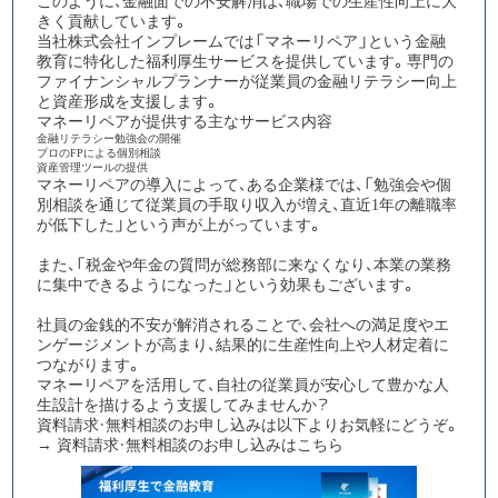
このように、金融面での不安解消は、職場での生産性向上に大
きく貢献しています。​​​​​​​​​​​​​​​​
当社株式会社インプレームでは「マネーリペア」という金融
教育に特化した福利厚生サービスを提供しています。専門の
ファイナンシャルプランナーが従業員の金融リテラシー向上
と資産形成を支援します。
マネーリペアが提供する主なサービス内容
金融リテラシー勉強会の開催
プロのFPによる個別相談
資産管理ツールの提供
マネーリペアの導入によって、ある企業様では、
「
勉強会や個
別相談を通じて従業員の手取り収入が増え、直近1年の離職率
が低下した
」
という声が上がっています。
また、「税金や年金の質問が総務部に来なくなり、本業の業務
に集中できるようになった」という効果もございます。
社員の金銭的不安が解消されることで、会社への満足度やエ
ンゲージメントが高まり、結果的に生産性向上や人材定着に
つながります。
マネーリペアを活用して、自社の従業員が安心して豊かな人
生設計を描けるよう支援してみませんか？
資料請求・無料相談のお申し込みは以下よりお気軽にどうぞ。
→
資料請求・無料相談のお申し込みはこちら