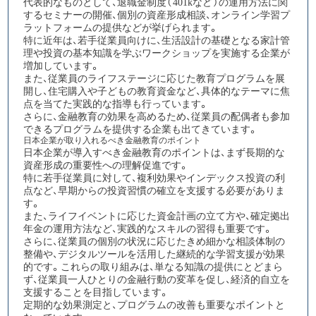
代表的なものとして、退職金制度（401kなど）の運用方法に関
するセミナーの開催、個別の資産形成相談、オンライン学習プ
ラットフォームの提供などが挙げられます。
特に近年は、若手従業員向けに、生活設計の基礎となる家計管
理や投資の基本知識を学ぶワークショップを実施する企業が
増加しています。
また、従業員のライフステージに応じた教育プログラムを展
開し、住宅購入や子どもの教育資金など、具体的なテーマに焦
点を当てた実践的な指導も行っています。
さらに、金融教育の効果を高めるため、従業員の配偶者も参加
できるプログラムを提供する企業も出てきています。​​​​​​​​​​​​​​​​
日本企業が取り入れるべき金融教育のポイント
日本企業が導入すべき金融教育のポイントは、まず長期的な
資産形成の重要性への理解促進
です。
特に若手従業員に対して、複利効果やインデックス投資の利
点など、早期からの投資習慣の確立を支援する必要がありま
す。
また、ライフイベントに応じた資金計画の立て方や、確定拠出
年金の運用方法など、実践的なスキルの習得も重要です。
さらに、従業員の個別の状況に応じたきめ細かな相談体制の
整備や、デジタルツールを活用した継続的な学習支援が効果
的です。これらの取り組みは、単なる知識の提供にとどまら
ず、従業員一人ひとりの金融行動の変革を促し、経済的自立を
支援することを目指しています。
定期的な効果測定と、プログラムの改善も重要なポイントと