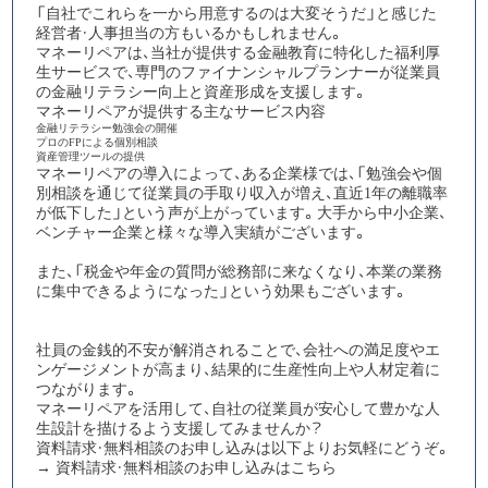
「自社でこれらを一から用意するのは大変そうだ」と感じた
経営者・人事担当の方もいるかもしれません。
マネーリペアは、当社が提供する金融教育に特化した福利厚
生サービスで、専門のファイナンシャルプランナーが従業員
の金融リテラシー向上と資産形成を支援します。
マネーリペアが提供する主なサービス内容
金融リテラシー勉強会の開催
プロのFPによる個別相談
資産管理ツールの提供
マネーリペアの導入によって、ある企業様では、
「勉強会や個
別相談を通じて従業員の手取り収入が増え、直近1年の離職率
が低下した」
という声が上がっています。大手から中小企業、
ベンチャー企業と様々な導入実績がございます。
また、「税金や年金の質問が総務部に来なくなり、本業の業務
に集中できるようになった」という効果もございます。
社員の金銭的不安が解消されることで、会社への満足度やエ
ンゲージメントが高まり、結果的に生産性向上や人材定着に
つながります。
マネーリペアを活用して、自社の従業員が安心して豊かな人
生設計を描けるよう支援してみませんか？
資料請求・無料相談のお申し込みは以下よりお気軽にどうぞ。
→
資料請求・無料相談のお申し込みはこちら