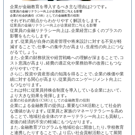
企業が金融教育を導入するべき主な理由は2つです。
従業員の金融リテラシー向上が企業経営に与える影響
企業の社会的責任（CSR）としての金融教育の役割
それぞれの観点からわかりやすく解説をします。
従業員の金融リテラシー向上が企業経営に与える影響
従業員の金融リテラシー向上は、企業経営に多くのプラスの
影響
をもたらします。
まず、従業員が自身の資産管理や将来設計に対する不安が軽
減することで、仕事への集中力が高まり、生産性の向上につな
がるでしょう。
また、企業の財務状況や経営戦略への理解が深まることで、コ
スト意識が高まり、経費の適正化や業務効率の改善にもつな
がりやすいです。
さらに、投資や資産形成の知識を得ることで、企業の株価や業
績に対する関心が高まり、従業員のエンゲージメント向上に
もつながります。
これは特に従業員持株会制度を導入している企業において、
より大きな効果を発揮します。​​
企業の社会的責任（CSR）としての金融教育の役割
企業による金融教育の提供は、重要なCSR活動として社会的
な価値
があります。従業員と家族のマネーリテラシーを高め
ることで、地域社会全体のマネーリテラシー向上にも貢献し、
老後の経済的不安の軽減にもつながります。
また、金融教育プログラムを地域社会に開放したり、学校教育
と連携したりすることで、より広い社会貢献活動として展開