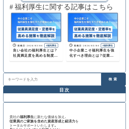
#
福利厚生
に関する記事はこちら
#
福利厚生
#
福利厚生
投稿日
：
2026/03/04
投稿日
：
2026/03/04
良い会社の福利厚生とは？
中小企業こそ福利厚生を強
社員満足度を高める制度の
化すべき理由とは？従業員
種類と選び方を徹底解説
満足度・定着率を高める施策
を解説
検索
目次
貴社の
福利厚生
に新たな価値を加え、
従業員のご家族を含めた資産形成と経済力
を
トータルサポートいたします。