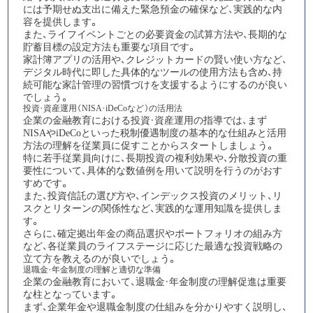
には予期せぬ支出に備えた緊急預金の確保など、実践的な内
容を提供します。
また、ライフイベントごとの必要資金の試算方法や、長期的な
貯蓄目標の設定方法も重要な項目です。
家計簿アプリの活用や、クレジットカードの賢い使い方など、
デジタル時代に即した具体的なツールの使用方法も含め、持
続可能な家計管理の習慣づけを支援するようにするのが良い
でしょう。​​​​​​​​​​​​​​​​
投資・資産運用（NISA・iDeCoなど）の活用法
企業の金融教育における投資・資産運用の指導では、まず
NISAやiDeCoといった税制優遇制度の基本的な仕組みと活用
方法の理解
を従業員に促すことからスタートしましょう。
特に若手従業員向けに、長期投資の複利効果や、分散投資の重
要性について、具体的な数値例を用いて説明を行うのがおす
すめです。
また、投資信託の選び方や、インデックス投資のメリット、リ
スクとリターンの関係性など、実践的な運用知識を提供しま
す。
さらに、確定拠出年金の商品選択やポートフォリオの組み方
など、各従業員のライフステージに応じた最適な投資戦略の
立て方を教えるのが良いでしょう。
退職金・年金制度の理解と適切な準備
企業の金融教育において、退職金・年金制度の理解促進は重要
な柱となっています。
まず、企業年金や退職金制度の仕組みを分かりやすく説明し、