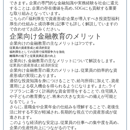
できます。企業の専門的な金融知識や実務経験を社会に還元
することは、企業の存在価値を高め、SDGsにも貢献する重要
な取り組みとなっています。​​​​​​​​​​​​​​​​
こちらの「
福利厚生で資産形成！企業が導入すべき投資型福利
厚生の仕組みと成功事例
」記事でも詳しく解説していますの
で合わせてお読みください。
企業向け金融教育のメリット
企業向けの金融教育の主なメリットは3つです。
従業員の資産形成と経済的安定
福利厚生としての活用で採用競争力を強化
離職率の低下と従業員満足度の向上
企業向け、金融教育の主なメリットについて解説をします。
従業員の資産形成と経済的安定
企業向け金融教育の最大のメリットは、従業員の効率的な資
産形成の実現
にあります。
適切な投資知識を身につけることで、給与所得に加えて、資産
運用による収入機会を得られるようになります。また、ライ
フプランに基づく計画的な資金管理をすることで、住宅購入
や子どもの教育費など、将来の大きな支出への備えが可能と
なるでしょう。
さらに、退職金や企業年金の仕組みを理解することで、老後生
活に対する不安が軽減され、長期的な視点での資産形成が促
進されます。
このような経済的な安定は、従業員の仕事への集中度を高め、
企業の生産性向上につながるのです。​​​​​​​​​​​​​​​​