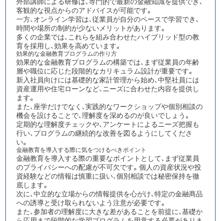
外部講師による研修は、専門的で最新の金融知識を提供でき、
客観的な視点からのアドバイスが可能
です。
一方、オンライン学習は、従業員が自分のペースで学習でき、
時間や場所の制約が少ないメリットがあります。
多くの企業では、これらを組み合わせたハイブリッド型の教
育を採用し、効果を高めています。​​​​​​​​​​​​​​​​
効果的な金融教育プログラムの作り方
効果的な金融教育プログラムの構築では、まず
従業員の年齢
層や職位に応じた段階的なカリキュラム設計が重要
です。
新入社員向けには基礎的な家計管理から始め、中堅社員には
資産運用や住宅ローンなど、ニーズに合わせた内容を提供し
ます。
また、座学だけでなく、実践的なワークショップや個別相談の
機会を設けることで、理解度を深めるのが良いでしょう。
定期的な理解度チェックや、アンケートによるニーズ把握も
行い、プログラムの継続的な改善を図るようにしてくださ
い。
金融教育を導入する際に気をつけるべきポイント
金融教育を導入する際の重要なポイントとして、まず
従業員
のプライバシーへの配慮が不可欠
です。個人の資産状況や投
資経験などの情報は慎重に扱い、個別相談では秘密保持を徹
底します。
次に、中立的な立場からの情報提供を心がけ、特定の金融商品
への誘導と受け取られないよう注意が必要です。
また、参加者の理解度に大きな差があることを前提に、基礎か
ら応用まで段階的な学習プログラムを用意する必要がありま