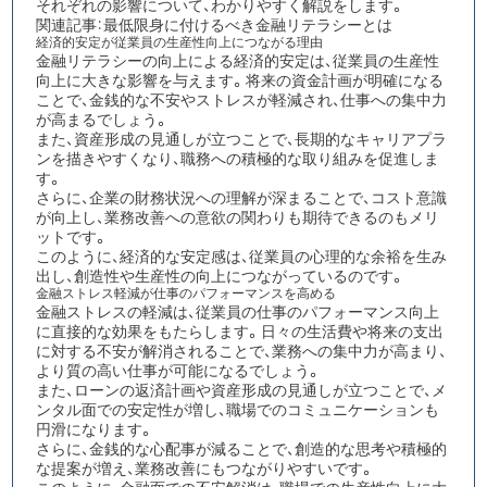
それぞれの影響について、わかりやすく解説をします。
関連記事：
最低限身に付けるべき金融リテラシーとは
経済的安定が従業員の生産性向上につながる理由
金融リテラシーの向上による経済的安定は、従業員の生産性
向上に大きな影響
を与えます。将来の資金計画が明確になる
ことで、金銭的な不安やストレスが軽減され、仕事への集中力
が高まるでしょう。
また、資産形成の見通しが立つことで、長期的なキャリアプラ
ンを描きやすくなり、職務への積極的な取り組みを促進しま
す。
さらに、企業の財務状況への理解が深まることで、コスト意識
が向上し、業務改善への意欲の関わりも期待できるのもメリ
ットです。
このように、経済的な安定感は、従業員の心理的な余裕を生み
出し、創造性や生産性の向上につながっているのです。​​​​​​​​​​​​​​​​
金融ストレス軽減が仕事のパフォーマンスを高める
金融ストレスの軽減は、従業員の仕事のパフォーマンス向上
に直接的な効果
をもたらします。日々の生活費や将来の支出
に対する不安が解消されることで、業務への集中力が高まり、
より質の高い仕事が可能になるでしょう。
また、ローンの返済計画や資産形成の見通しが立つことで、メ
ンタル面での安定性が増し、職場でのコミュニケーションも
円滑になります。
さらに、金銭的な心配事が減ることで、創造的な思考や積極的
な提案が増え、業務改善にもつながりやすいです。